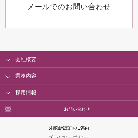
メールでのお問い合わせ
会社概要
会社概要
業務内容
組織図
カートサービス
採用情報
一般事業主行動計画
カートセールス
労働者派遣事業の状況
カート回収・エスカレーターご利用案内
お問い合わせ
受付サービス業務
福利厚生
ラウンジ・受付業務
植栽の維持管理
関連リンク
派遣・職業紹介
外部通報窓口のご案内
調査サービス
プライバシーポリシー