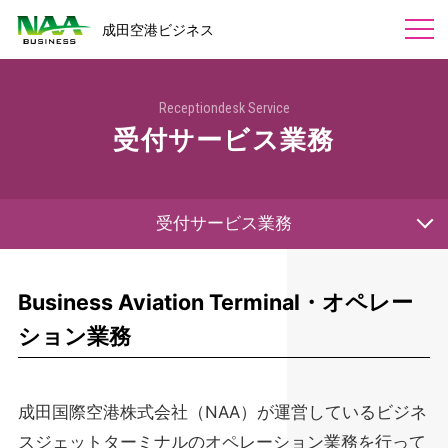
成田空港ビジネス
会社概要
Receptiondesk Service
会社概要
受付サービス業務
業務内容
組織図
カートサービス
採用情報
一般事業主行動計画
カートセールス
受付サービス業務
労働者派遣事業の状況
カート回収・エスカレーターご利用案内
お問い合わせ
受付サービス業務
福利厚生
ラウンジ・受付業務
カートサービス
植栽の維持管理
関連リンク
Business Aviation Terminal・オペレー
派遣・職業紹介
派遣・職業紹介
調査サービス
カートセールス
ション業務
NARITA PREMIER LOUNGE
調査サービス
成田国際空港株式会社（NAA）が運営しているビジネ
植栽の維持管理
スジェットターミナルのオペレーション業務を行って