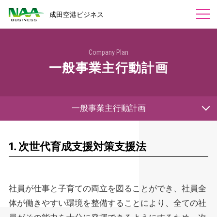
成田空港ビジネス
会社概要
Company Plan
会社概要
一般事業主行動計画
業務内容
組織図
カートサービス
採用情報
一般事業主行動計画
カートセールス
一般事業主行動計画
労働者派遣事業の状況
カート回収・エスカレーターご利用案内
お問い合わせ
受付サービス業務
福利厚生
ラウンジ・受付業務
会社概要
植栽の維持管理
関連リンク
1. 次世代育成支援対策支援法
派遣・職業紹介
派遣・職業紹介
調査サービス
組織図
NARITA PREMIER LOUNGE
労働者派遣事業の状況
社員が仕事と子育ての両立を図ることができ、社員全
体が働きやすい環境を整備することにより、全ての社
関連リンク