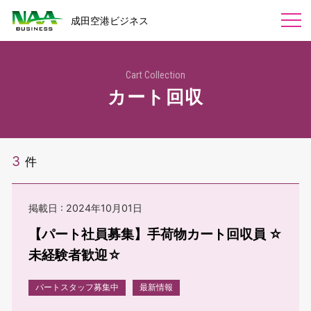
成田空港ビジネス
会社概要
Cart Collection
会社概要
カート回収
業務内容
組織図
カートサービス
採用情報
一般事業主行動計画
カートセールス
労働者派遣事業の状況
3
件
カート回収・エスカレーターご利用案内
お問い合わせ
受付サービス業務
福利厚生
ラウンジ・受付業務
植栽の維持管理
関連リンク
掲載日 : 2024年10月01日
派遣・職業紹介
派遣・職業紹介
調査サービス
【パート社員募集】手荷物カート回収員 ☆
NARITA PREMIER LOUNGE
未経験者歓迎☆
パートスタッフ募集中
最新情報