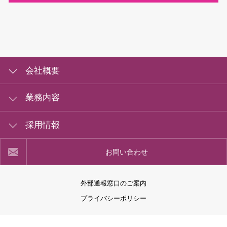
カートを回収して定位置に配置し、次
のお客様がご利用しやすいようにセッ
ティングするお仕事です。
会社概要
勤務場所
成田国際空港各ターミナル内
会社概要
業務内容
組織図
カートサービス
採用情報
一般事業主行動計画
勤務形態
５：４５～２４：００の間で５時間３
カートセールス
０分（休憩なし）又は９時間（休憩あ
労働者派遣事業の状況
カート回収・エスカレーターご利用案内
お問い合わせ
受付サービス業務
り：実働８時間）
福利厚生
ラウンジ・受付業務
植栽の維持管理
※ 月間所定労働時間１２０時間以内
関連リンク
派遣・職業紹介
外部通報窓口のご案内
調査サービス
プライバシーポリシー
NARITA PREMIER LOUNGE
雇用形態
パートタイム社員