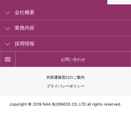
会社概要
会社概要
業務内容
組織図
カートサービス
採用情報
一般事業主行動計画
カートセールス
労働者派遣事業の状況
カート回収・エスカレーターご利用案内
お問い合わせ
受付サービス業務
福利厚生
ラウンジ・受付業務
植栽の維持管理
関連リンク
派遣・職業紹介
外部通報窓口のご案内
調査サービス
プライバシーポリシー
NARITA PREMIER LOUNGE
copyright © 2019 NAA BUSINESS CO.,LTD all rights reserved.