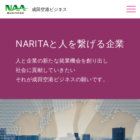
成田空港ビジネス
会社概要
会社概要
NARITAと人を
繋げる企業
業務内容
組織図
カートサービス
採用情報
人と企業の新たな就業機会を創り出し
一般事業主行動計画
カートセールス
社会に貢献していきたい
労働者派遣事業の状況
カート回収・エスカレーターご利用案内
お問い合わせ
受付サービス業務
それが成田空港ビジネスの願いです。
福利厚生
ラウンジ・受付業務
植栽の維持管理
関連リンク
派遣・職業紹介
派遣・職業紹介
調査サービス
NARITA PREMIER LOUNGE